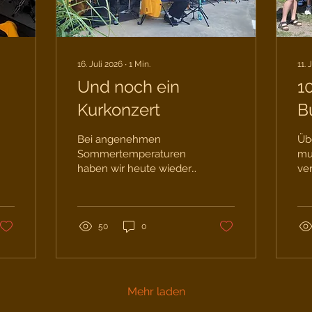
16. Juli 2026
∙
1
Min.
11. 
Und noch ein
1
Kurkonzert
B
R
Bei angenehmen
Üb
N
Sommertemperaturen
mu
haben wir heute wieder
ve
K
in unserem
his
traditionellen Schwarz-
Vo
gelb auf der
Fer
Kurparkbühne in Bad
leb
50
0
Klosterlausnitz
Ei
aufgespielt. Das gelbe
sic
Jackett haben wir
So
allerdings nach dem
Bl
Mehr laden
ersten Titel abgelegt.
Th