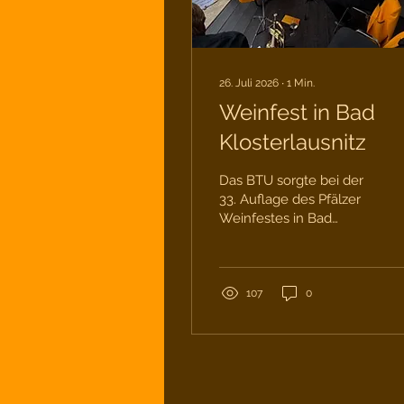
26. Juli 2026
∙
1
Min.
Weinfest in Bad
Klosterlausnitz
Das BTU sorgte bei der
33. Auflage des Pfälzer
Weinfestes in Bad
Klosterlausnitz wieder
einmal für beste
Unterhaltung. Bei
schönstem
107
0
Sommmerwetter
genossen die Besucher
die tolle Atmosphäre im
Kurpark, den leckeren
Wein und auch die