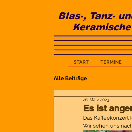
START
TERMINE
Alle Beiträge
26. März 2023
Es ist ange
Das Kaffeekonzert 
Wir sehen uns nach